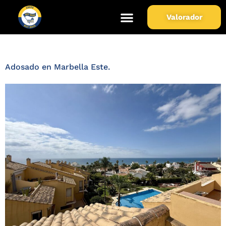
Zona de Propiedad:
Marbella
Valorador
Este
Adosado en Marbella Este.