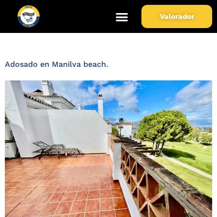
Zona de Propiedad:
Manilva
Valorador
beach
Adosado en Manilva beach.