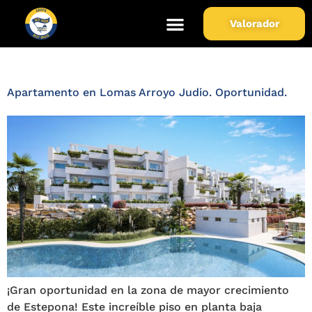
Zona de Propiedad:
Lomas
Valorador
Arroyo Judio
Apartamento en Lomas Arroyo Judio. Oportunidad.
¡Gran oportunidad en la zona de mayor crecimiento
de Estepona! Este increíble piso en planta baja