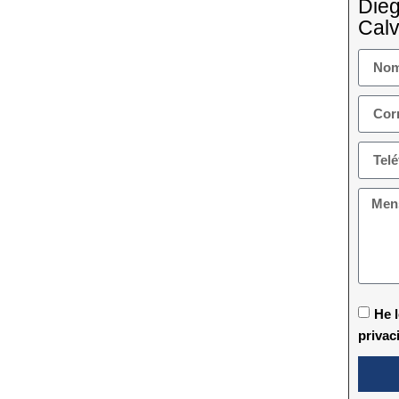
Die
Calv
He l
privac