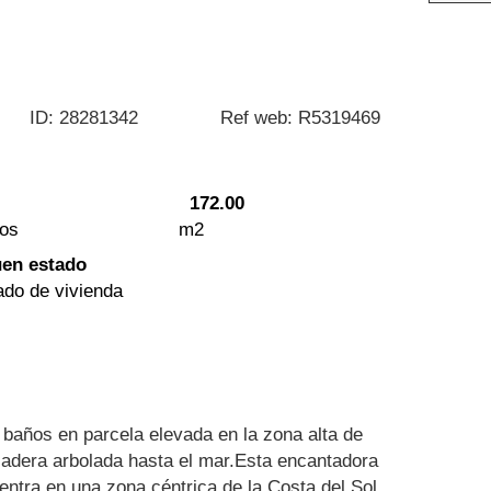
ID: 28281342
Ref web: R5319469
172.00
os
m2
en estado
ado de vivienda
 baños en parcela elevada en la zona alta de
ladera arbolada hasta el mar.Esta encantadora
ntra en una zona céntrica de la Costa del Sol,