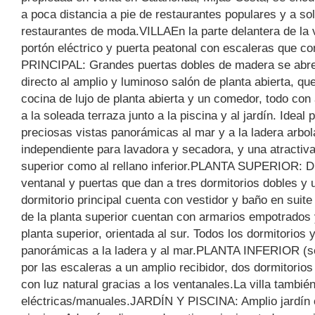
a poca distancia a pie de restaurantes populares y a so
restaurantes de moda.VILLAEn la parte delantera de la 
portón eléctrico y puerta peatonal con escaleras que 
PRINCIPAL: Grandes puertas dobles de madera se abren
directo al amplio y luminoso salón de planta abierta, 
cocina de lujo de planta abierta y un comedor, todo con 
a la soleada terraza junto a la piscina y al jardín. Ideal p
preciosas vistas panorámicas al mar y a la ladera arbo
independiente para lavadora y secadora, y una atractiva
superior como al rellano inferior.PLANTA SUPERIOR: Di
ventanal y puertas que dan a tres dormitorios dobles y
dormitorio principal cuenta con vestidor y baño en suite
de la planta superior cuentan con armarios empotrados y
planta superior, orientada al sur. Todos los dormitorios y
panorámicas a la ladera y al mar.PLANTA INFERIOR (sem
por las escaleras a un amplio recibidor, dos dormitorio
con luz natural gracias a los ventanales.La villa tambi
eléctricas/manuales.JARDÍN Y PISCINA: Amplio jardín c