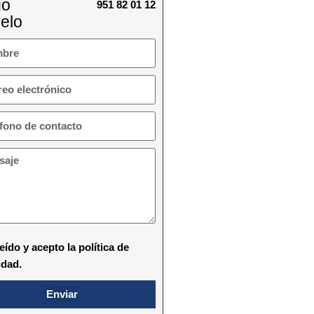
go
951 82 01 12
elo
eído y acepto la política de
idad.
Enviar