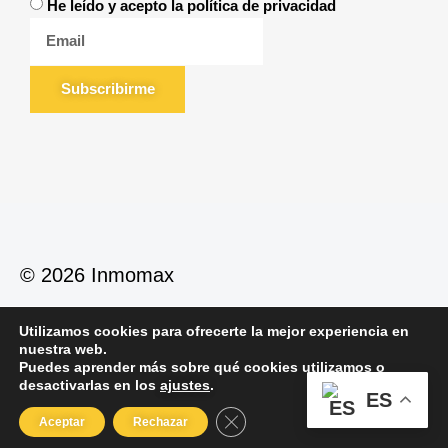
He leído y acepto la política de privacidad
Subscribirme
© 2026 Inmomax
Utilizamos cookies para ofrecerte la mejor experiencia en
Política de Privacidad
Política de Cookies
nuestra web.
Aviso Legal
Puedes aprender más sobre qué cookies utilizamos o
desactivarlas en los
ajustes
.
ES
Cerrar el banner de cookies RGP
Aceptar
Rechazar