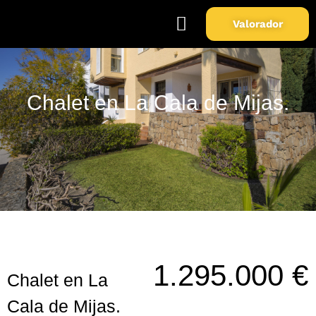
Valorador
Soy Propietario
Sobre Nosotros
Chalet en La Cala de Mijas.
1.295.000 €
Chalet en La
Cala de Mijas.