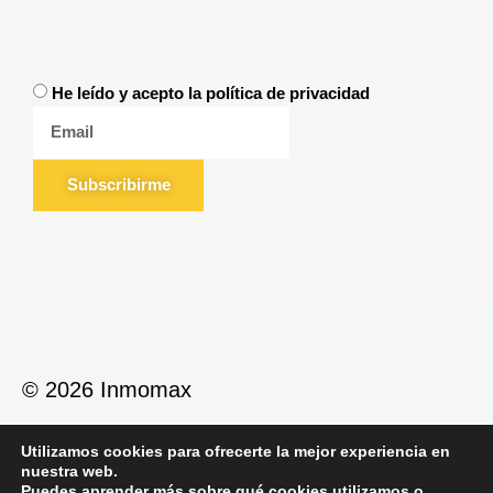
He leído y acepto la política de privacidad
Subscribirme
© 2026 Inmomax
Utilizamos cookies para ofrecerte la mejor experiencia en
Política de Privacidad
Política de Cookies
nuestra web.
Aviso Legal
Puedes aprender más sobre qué cookies utilizamos o