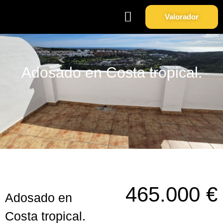
Valorador
Soy Propietario
Sobre Nosotros
Adosado en Costa tropical.
465.000 €
Adosado en
Costa tropical.