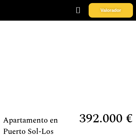
Valorador
Soy Propietario
Sobre Nosotros
Apartamento en Puerto Sol-Los
Almendros-El Tomillar.
392.000 €
Apartamento en
Puerto Sol-Los