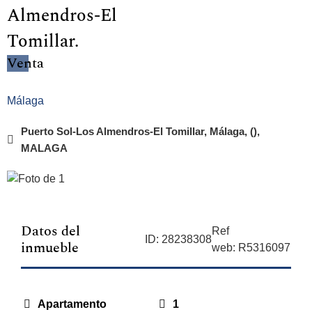
Almendros-El
Tomillar.
Venta
Málaga
Puerto Sol-Los Almendros-El Tomillar, Málaga, (),
MALAGA
Datos del
Ref
ID: 28238308
inmueble
web: R5316097
Apartamento
1