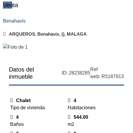
Venta
Benahavís
ARQUEROS, Benahavis, (), MALAGA
Datos del
Ref
ID: 28238285
inmueble
web: R5187913
Chalet
4
Tipo de vivienda
Habitaciones
4
544.00
Baños
m2