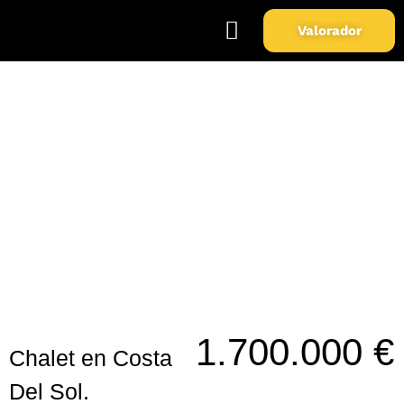
Valorador
Soy Propietario
Sobre Nosotros
Chalet en Costa Del Sol.
1.700.000 €
Chalet en Costa
Del Sol.