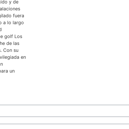
gido y de
alaciones
ilado fuera
o a lo largo
d
de golf Los
he de las
s. Con su
ilegiada ‌en
ón
 para un