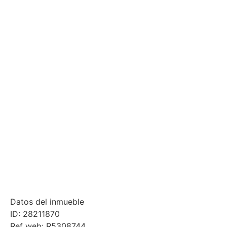
Datos del inmueble
ID: 28211870
Ref web: R5308744