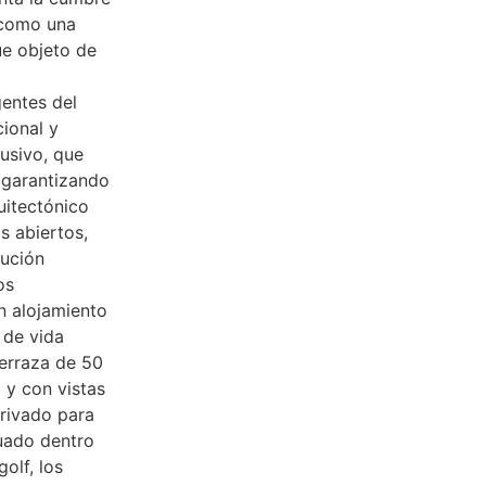
 como una
ue objeto de
gentes del
cional y
lusivo, que
 garantizando
uitectónico
os abiertos,
bución
os
n alojamiento
 de vida
terraza de 50
 y con vistas
privado para
tuado dentro
olf, los