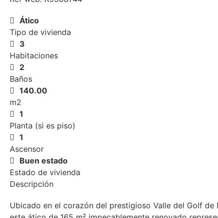
Ático
Tipo de vivienda
3
Habitaciones
2
Baños
140.00
m2
1
Planta (si es piso)
1
Ascensor
Buen estado
Estado de vivienda
Descripción
Ubicado en el corazón del prestigioso Valle del Golf de 
este ático de 165 m² impecablemente renovado represe