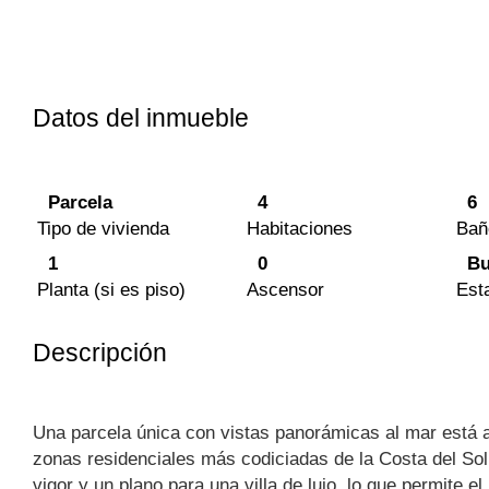
Datos del inmueble
Parcela
4
6
Tipo de vivienda
Habitaciones
Bañ
1
0
Bu
Planta (si es piso)
Ascensor
Est
Descripción
Una parcela única con vistas panorámicas al mar está a 
zonas residenciales más codiciadas de la Costa del Sol
vigor y un plano para una villa de lujo, lo que permite el