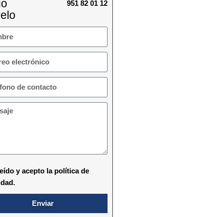
go
951 82 01 12
elo
eído y acepto la política de
idad.
Enviar