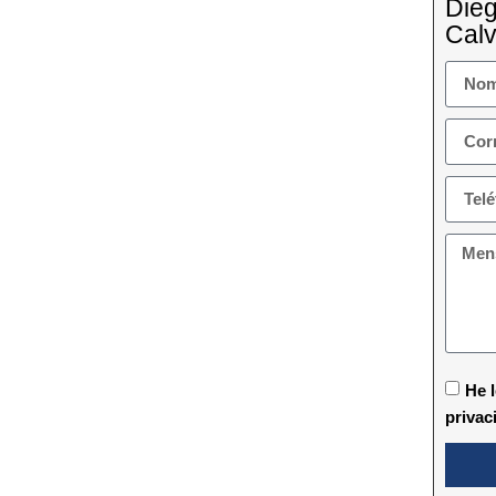
Die
Calv
He l
privac