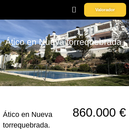
Valorador
Soy Propietario
Sobre Nosotros
Ático en Nueva torrequebrada.
860.000 €
Ático en Nueva
torrequebrada.