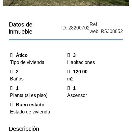
Datos del
Ref
ID: 28200702
inmueble
web: R5308852
Ático
3
Tipo de vivienda
Habitaciones
2
120.00
Baños
m2
1
1
Planta (si es piso)
Ascensor
Buen estado
Estado de vivienda
Descripción