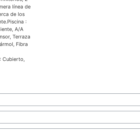
mera línea de
erca de los
te.Piscina :
iente, A/A
ensor, Terraza
Mármol, Fibra
:
 ‌Cubierto,