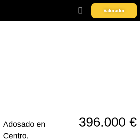
Valorador
Soy Propietario
Sobre Nosotros
Adosado en Centro.
396.000 €
Adosado en
Centro.