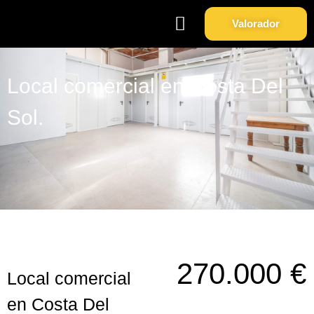
Valorador
Soy Propietario
Sobre Nosotros
Local comercial en Costa Del
Sol.
270.000 €
Local comercial
en Costa Del