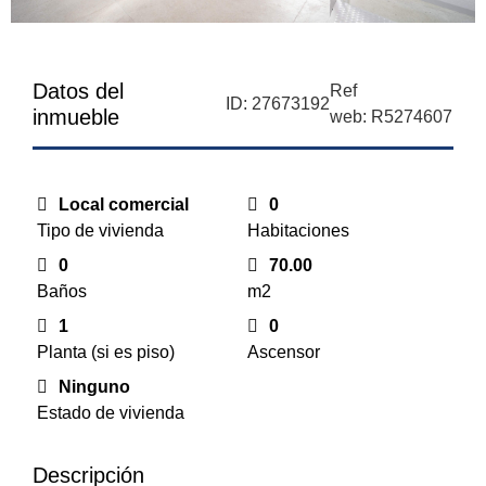
Datos del
Ref
ID: 27673192
inmueble
web: R5274607
Local comercial
0
Tipo de vivienda
Habitaciones
0
70.00
Baños
m2
1
0
Planta (si es piso)
Ascensor
Ninguno
Estado de vivienda
Descripción