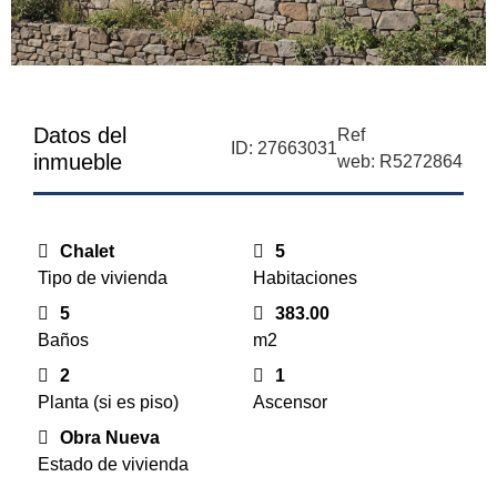
Datos del
Ref
ID: 27663031
inmueble
web: R5272864
Chalet
5
Tipo de vivienda
Habitaciones
5
383.00
Baños
m2
2
1
Planta (si es piso)
Ascensor
Obra Nueva
Estado de vivienda