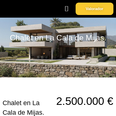
Valorador
Soy Propietario
Sobre Nosotros
Chalet en La Cala de Mijas.
2.500.000 €
Chalet en La
Cala de Mijas.