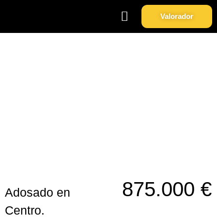
Valorador
Soy Propietario
Sobre Nosotros
Adosado en Centro.
875.000 €
Adosado en
Centro.