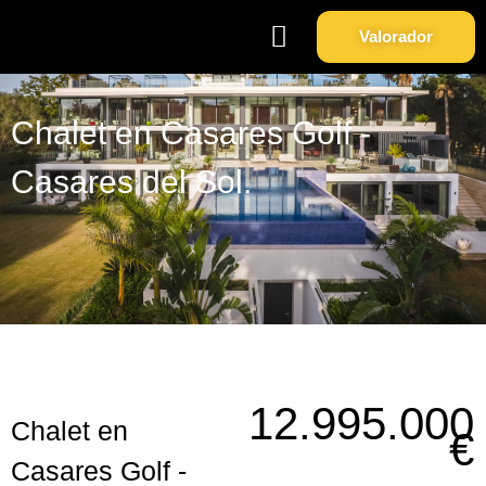
Valorador
Soy Propietario
Sobre Nosotros
Chalet en Casares Golf -
Casares del Sol.
12.995.000
Chalet en
€
Casares Golf -