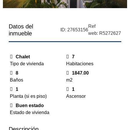
Datos del
Ref
ID: 27653156
inmueble
web: R5272627
Chalet
7
Tipo de vivienda
Habitaciones
8
1847.00
Baños
m2
1
1
Planta (si es piso)
Ascensor
Buen estado
Estado de vivienda
Descripción