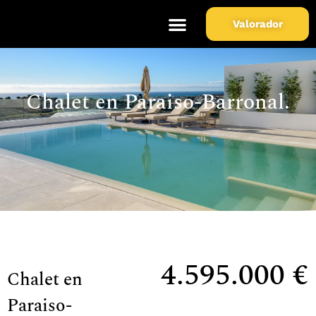
Valorador
Soy Propietario
Sobre Nosotros
Chalet en Paraiso-Barronal.
4.595.000 €
Chalet en
Paraiso-