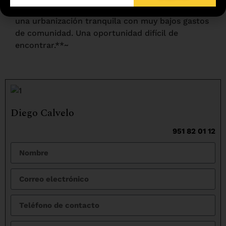
‌añadido ‌de ‌disponer ‌de triple ‌garaje, todo ello en
‌una ‌urbanización tranquila ‌con ‌muy ‌bajos gastos
de ‌comunidad. ‌Una ‌oportunidad ‌difícil ‌de
‌encontrar.**~
Diego Calvelo
951 82 01 12