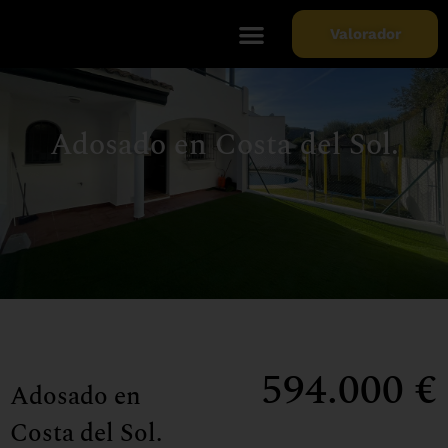
Valorador
Soy Propietario
Sobre Nosotros
Adosado en Costa del Sol.
594.000 €
Adosado en
Costa del Sol.