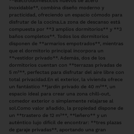
**electrodomésticos nuevos de acero
inoxidable**, combina diseño moderno y
practicidad, ofreciendo un espacio cómodo para
disfrutar de la cocina.La zona de descanso está
compuesta por **3 amplios dormitorios** y **3
baños completos**. Todos los dormitorios
disponen de **armarios empotrados**, mientras
que el dormitorio principal incorpora un
**vestidor privado**. Además, dos de los
dormitorios cuentan con **terrazas privadas de
5 m²**, perfectas para disfrutar del aire libre con
total privacidad.En el exterior, la vivienda ofrece
un fantástico **jardín privado de 40 m²**, un
espacio ideal para crear una zona chill-out,
comedor exterior o simplemente relajarse al
sol.Como valor añadido, la propiedad dispone de
un **trastero de 12 m²**, **leñero** y un
auténtico lujo difícil de encontrar: **tres plazas
de garaje privadas**, aportando una gran