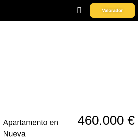
Valorador
Soy Propietario
Sobre Nosotros
Apartamento en Nueva
Andalucia.
460.000 €
Apartamento en
Nueva