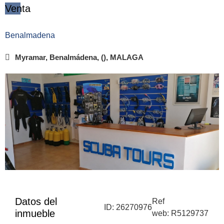
Venta
Benalmadena
Myramar, Benalmádena, (), MALAGA
Datos del
Ref
ID: 26270976
inmueble
web: R5129737