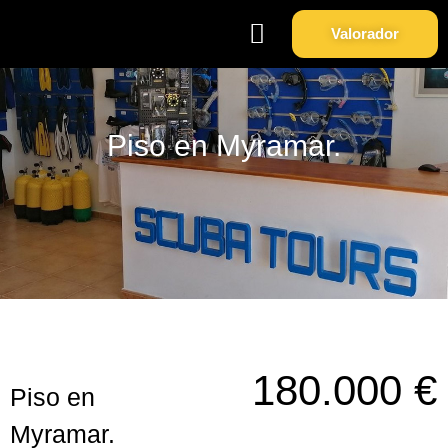
Valorador
Soy Propietario
Sobre Nosotros
Piso en Myramar.
180.000 €
Piso en
Myramar.