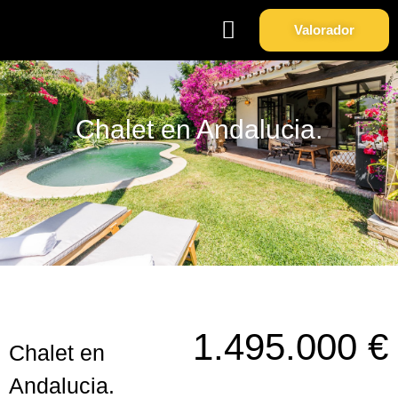
Valorador
Soy Propietario
Sobre Nosotros
Chalet en Andalucia.
1.495.000 €
Chalet en
Andalucia.