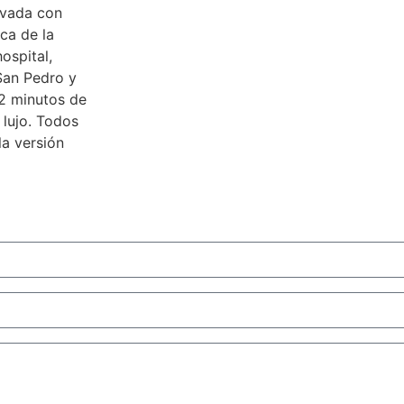
evada con
ca de la
ospital,
 San Pedro y
2 ‌minutos ‌de
e lujo. Todos
la ‌versión