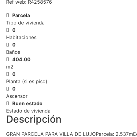
Ref web: R4258576
Parcela
Tipo de vivienda
0
Habitaciones
0
Baños
404.00
m2
0
Planta (si es piso)
0
Ascensor
Buen estado
Estado de vivienda
Descripción
GRAN PARCELA PARA VILLA DE LUJOParcela: 2.537mEd