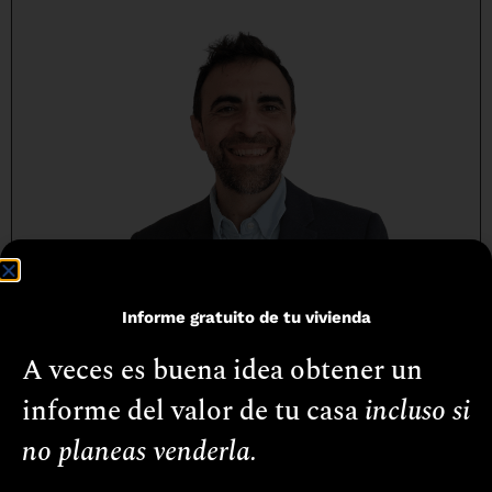
Informe gratuito de tu vivienda
A veces es buena idea obtener un
informe del valor de tu casa
incluso si
Diego Calvelo
no planeas venderla.
951 82 01 12