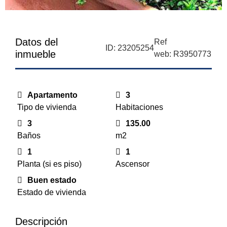
Datos del
Ref
ID: 23205254
inmueble
web: R3950773
Apartamento
3
Tipo de vivienda
Habitaciones
3
135.00
Baños
m2
1
1
Planta (si es piso)
Ascensor
Buen estado
Estado de vivienda
Descripción