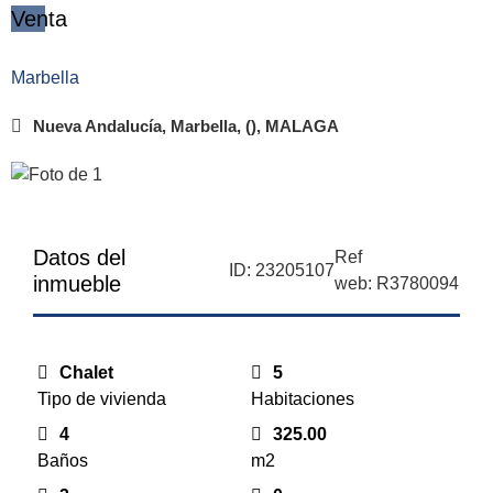
Venta
Marbella
Nueva Andalucía, Marbella, (), MALAGA
Datos del
Ref
ID: 23205107
inmueble
web: R3780094
Chalet
5
Tipo de vivienda
Habitaciones
4
325.00
Baños
m2