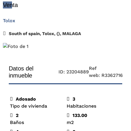
Venta
Tolox
South of spain, Tolox, (), MALAGA
Datos del
Ref
ID: 23204889
inmueble
web: R3362716
Adosado
3
Tipo de vivienda
Habitaciones
2
133.00
Baños
m2