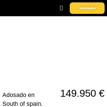
Valorador
Soy Propietario
Sobre Nosotros
Adosado en South of spain.
149.950 €
Adosado en
South of spain.