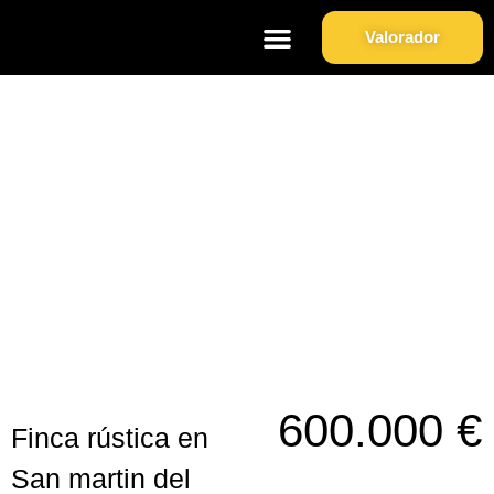
Valorador
Soy Propietario
Sobre Nosotros
Finca rústica en San martin del
tesorillo.
600.000 €
Finca rústica en
San martin del