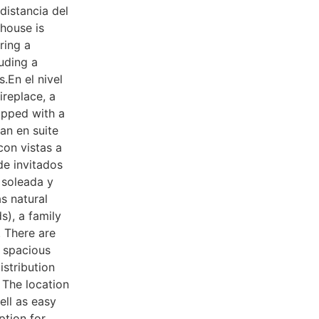
distancia del
 house is
ring a
luding a
.En el nivel
ireplace, a
ipped with a
 an en suite
on vistas a
de invitados
a soleada y
s natural
s), a family
. There are
a spacious
stribution
 The location
ell as easy
ption for