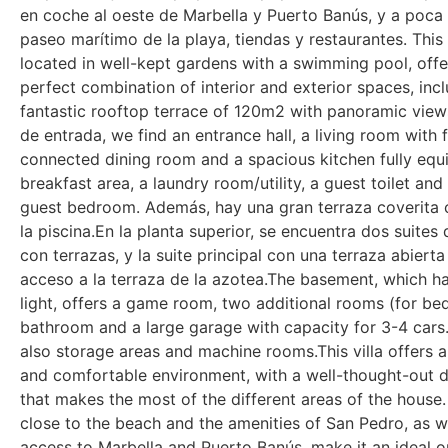
en coche al oeste de Marbella y Puerto Banús, y a poca 
paseo marítimo de la playa, tiendas y restaurantes. This
located in well-kept gardens with a swimming pool, offe
perfect combination of interior and exterior spaces, inc
fantastic rooftop terrace of 120m2 with panoramic views
de entrada, we find an entrance hall, a living room with f
connected dining room and a spacious kitchen fully equ
breakfast area, a laundry room/utility, a guest toilet and
guest bedroom. Además, hay una gran terraza coverita c
la piscina.En la planta superior, se encuentra dos suites 
con terrazas, y la suite principal con una terraza abiert
acceso a la terraza de la azotea.The basement, which ha
light, offers a game room, two additional rooms (for bed
bathroom and a large garage with capacity for 3-4 cars
also storage areas and machine rooms.This villa offers 
and comfortable environment, with a well-thought-out di
that makes the most of the different areas of the house.
close to the beach and the amenities of San Pedro, as w
access to Marbella and Puerto Banús, make it an ideal o