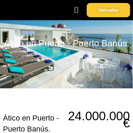
Valorador
Soy Propietario
Sobre Nosotros
Ático en Puerto - Puerto Banús.
24.000.000
Ático en Puerto -
€
Puerto Banús.