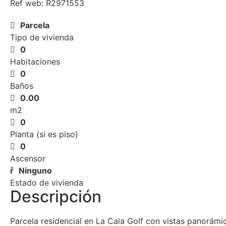
Ref web: R2971553
Parcela
Tipo de vivienda
0
Habitaciones
0
Baños
0.00
m2
0
Planta (si es piso)
0
Ascensor
Ninguno
Estado de vivienda
Descripción
Parcela residencial en La Cala Golf con vistas panorámic