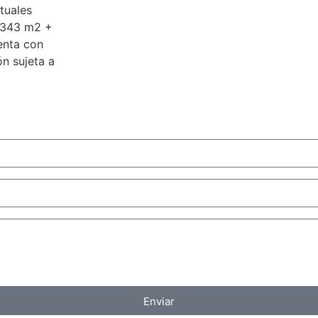
tuales
‌343 ‌m2 ‌+
uenta con
n ‌sujeta ‌a
Enviar