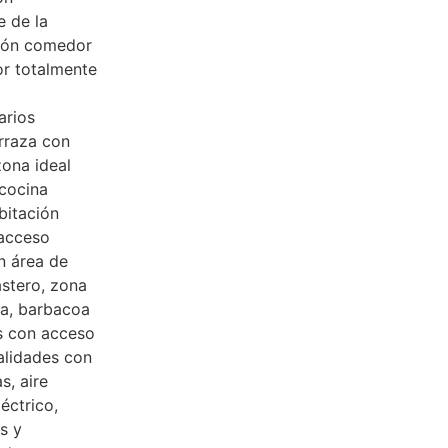
e de la
alón comedor
or totalmente
arios
rraza con
zona ideal
 cocina
bitación
 acceso
on área de
astero, zona
na, barbacoa
es con acceso
alidades con
s, aire
éctrico,
s y