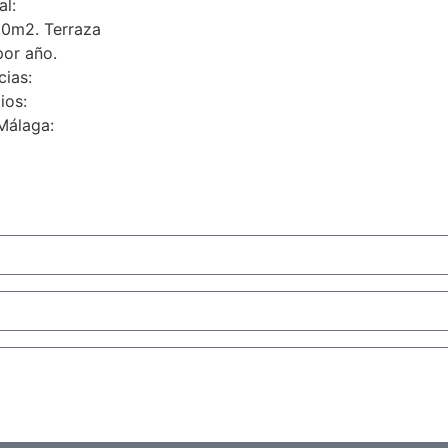
al:
0m2. ‌Terraza
por ‌año.
cias:
ios:
‌Málaga: