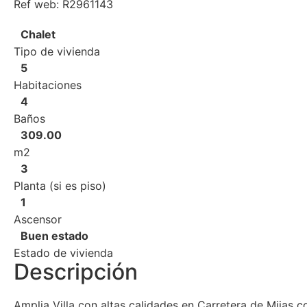
Ref web: R2961143
Chalet
Tipo de vivienda
5
Habitaciones
4
Baños
309.00
m2
3
Planta (si es piso)
1
Ascensor
Buen estado
Estado de vivienda
Descripción
Amplia Villa con altas calidades en Carretera de Mijas c