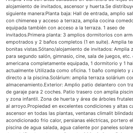
alojamiento de invitados, ascensor y huerta.Se distribuy
siguiente manera:Planta baja: Hall de entrada, amplio s
con chimenea y acceso a terraza, amplia cocina comed
equipada también con acceso a la terraza. 1 aseo de
invitados.Primera planta: 3 amplios dormitorios con arm
empotrados y 2 baños completos (1 en suite). Amplia te
bonitas vistas.Sótano/alojamiento de invitados: Amplia 
para segundo salón, gimnasio, cine, sala de juegos, etc.
americana completamente equipada, 1 dormitorio y 1 ha
actualmente Utilizada como oficina. 1 baño completo y
directo a la piscina.Solárium: amplia terraza solárium c
almacenamiento.Exterior: Amplio patio delantero con tr
de garaje para 2 coches. Patio trasero con amplia pisci
y zona infantil. Zona de huerta y área de árboles frutal
al arroyo.Propiedad en excelentes condiciones y altas c
ascensor en todas las plantas, ventanas climalit blindada
acondicionado frio calor, persianas eléctricas, portero el
piscina de agua salada, agua caliente por paneles solare