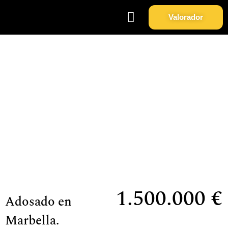
Valorador
Soy Propietario
Sobre Nosotros
Adosado en Marbella.
1.500.000 €
Adosado en
Marbella.