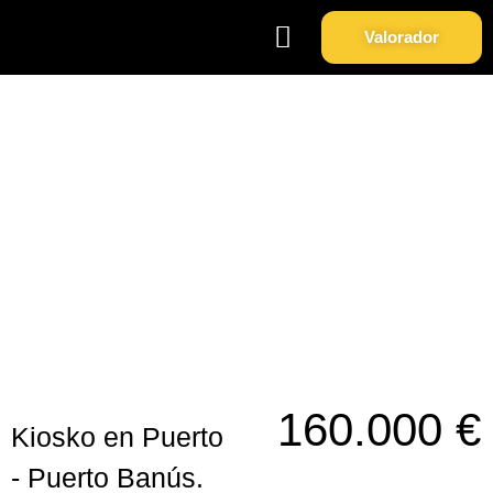
Valorador
Soy Propietario
Sobre Nosotros
Kiosko en Puerto - Puerto
Banús.
160.000 €
Kiosko en Puerto
- Puerto Banús.