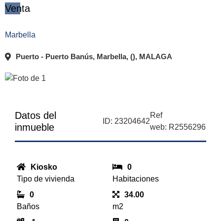
Venta
Marbella
Puerto - Puerto Banús, Marbella, (), MALAGA
Datos del
Ref
ID: 23204642
inmueble
web: R2556296
Kiosko
0
Tipo de vivienda
Habitaciones
0
34.00
Baños
m2