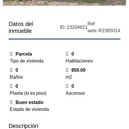
Datos del
Ref
ID: 23204621
inmueble
web: R2385014
Parcela
0
Tipo de vivienda
Habitaciones
0
850.00
Baños
m2
0
0
Planta (si es piso)
Ascensor
Buen estado
Estado de vivienda
Descripción