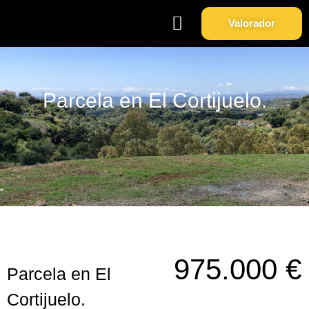
Valorador
Soy Propietario
Sobre Nosotros
Parcela en El Cortijuelo.
975.000 €
Parcela en El
Cortijuelo.