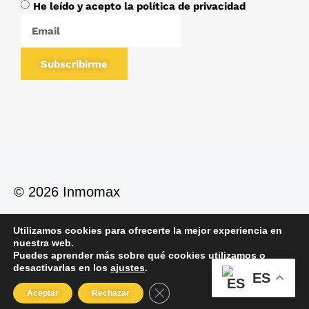
He leído y acepto la política de privacidad
Subscribirme
© 2026 Inmomax
Utilizamos cookies para ofrecerte la mejor experiencia en
Política de Privacidad
Política de Cookies
nuestra web.
Aviso Legal
Puedes aprender más sobre qué cookies utilizamos o
desactivarlas en los
ajustes
.
ES
Cerrar el banner de cookies RGP
Aceptar
Rechazar