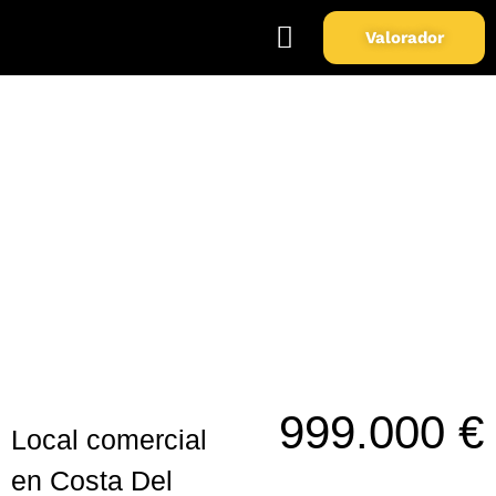
Valorador
Soy Propietario
Sobre Nosotros
Local comercial en Costa Del
Sol.
999.000 €
Local comercial
en Costa Del