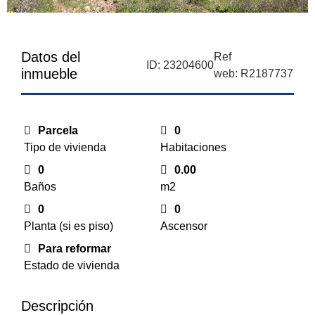
Datos del
Ref
ID: 23204600
inmueble
web: R2187737
Parcela
0
Tipo de vivienda
Habitaciones
0
0.00
Baños
m2
0
0
Planta (si es piso)
Ascensor
Para reformar
Estado de vivienda
Descripción