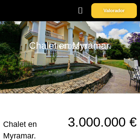
Valorador
Soy Propietario
Sobre Nosotros
Chalet en Myramar.
3.000.000 €
Chalet en
Myramar.